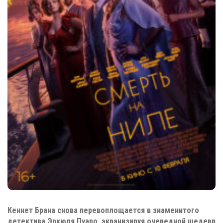
Кеннет Брана снова перевоплощается в знаменитого
детектива Эркюля Пуаро, экранизируя очередной шедевр